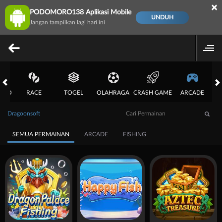
×
PODOMORO138 Aplikasi Mobile
UNDUH
Jangan tampilkan lagi hari ini
SINO
RACE
TOGEL
OLAHRAGA
CRASH GAME
ARCADE
Dragoonsoft
SEMUA PERMAINAN
ARCADE
FISHING