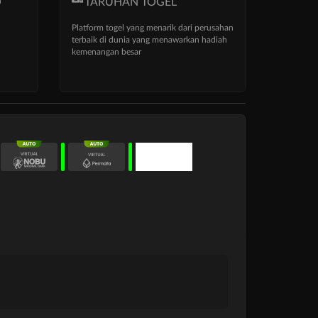
O
TARUHAN TOGEL
Platform togel yang menarik dari perusahan
terbaik di dunia yang menawarkan hadiah
kemenangan besar