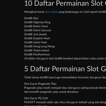
10 Daftar Permainan Slot 
Mengikuti trend
slot online
yang belakangan ini viral seperti slot
Slot88 Qixi
Slot88 Highway King
Slot88 Robin Hoot
Slot88 Silent Samurai
Slot88 Just Jewels
Slot88 Dolphin Reef
Slot88 Safari Heat
Slot88 Hong Long Meng
Slot88 Totem Island
Slot88 Panthermoon
10 daftar slot gacor dari slot88 tersebut dapat kalian coba untuk
5 Daftar Permainan Slot G
Tidak hanya slot88 kami juga menyediakan bocoran slot gacor dar
Slot Gacor Pragmatic Play
Pragmatic play masih menjadi situs slot gacor paling banyak dimin
slot memilih pragmatic play untuk dimaikan.
Slot Gacor PG Soft
PGSOFT menjadi salah satu situs slot gacor terbaik yang ada de