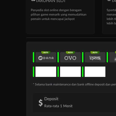
TARUHAN SLOT
T
Penyedia slot online dengan beragam
Sports
pilihan game menarik yang memudahkan
menawa
pemain untuk mencapai jackpot
lebih 
lebih 
* Selama bank maintenance dan bank offline deposit dan pen
Deposit
Rata-rata 1 Menit