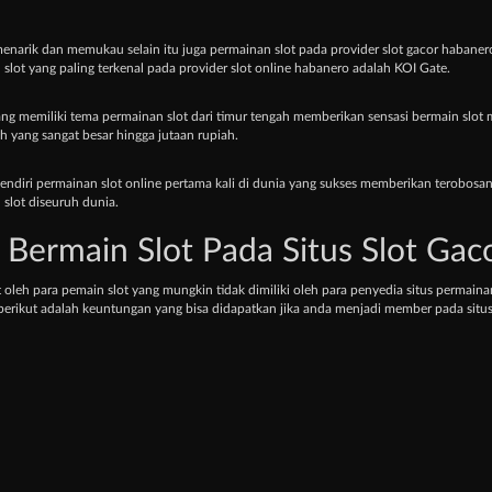
arik dan memukau selain itu juga permainan slot pada provider slot gacor habanero
lot yang paling terkenal pada provider slot online habanero adalah KOI Gate.
g memiliki tema permainan slot dari timur tengah memberikan sensasi bermain slot m
yang sangat besar hingga jutaan rupiah.
pendiri permainan slot online pertama kali di dunia yang sukses memberikan terobosa
 slot diseuruh dunia.
Bermain Slot Pada Situs Slot Ga
h para pemain slot yang mungkin tidak dimiliki oleh para penyedia situs permainan
a. berikut adalah keuntungan yang bisa didapatkan jika anda menjadi member pada sit