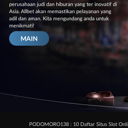
perusahaan judi dan hiburan yang ter inovatif di
Asia. Allbet akan memastikan pelayanan yang
adil dan aman. Kita mengundang anda untuk
menikmati!
MAIN
PODOMORO138 : 10 Daftar Situs Slot Onlin