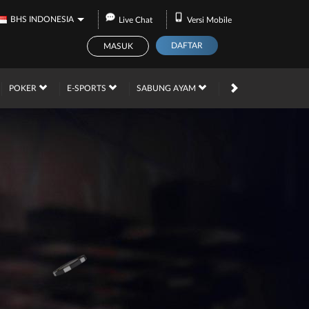
BHS INDONESIA
Live Chat
Versi Mobile
DAFTAR
MASUK
PROMOSI
POKER
E-SPORTS
SABUNG AYAM