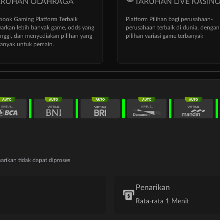
ARUHAN OLAHRAGA
TARUHAN LIVE KASIN
book Gaming Platform Terbaik
Platform Pilihan bagi perusahaan-
rkan lebih banyak game, odds yang
perusahaan terbaik di dunia, dengan
tinggi, dan menyediakan pilihan yang
pilihan variasi game terbanyak
banyak untuk pemain.
arikan tidak dapat diproses
Penarikan
Rata-rata 1 Menit