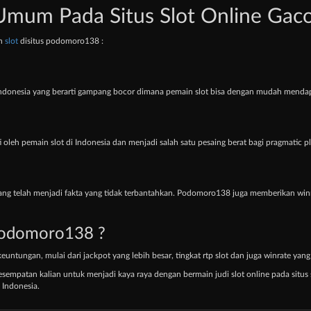
Umum Pada Situs Slot Online Ga
in
slot
disitus podomoro138 :
i indonesia yang berarti gampang bocor dimana pemain slot bisa dengan mudah mendapa
ti oleh pemain slot di Indonesia dan menjadi salah satu pesaing berat bagi pragmatic pl
ang telah menjadi fakta yang tidak terbantahkan. Podomoro138 juga memberikan winrat
 Podomoro138 ?
tungan, mulai dari jackpot yang lebih besar, tingkat rtp slot dan juga winrate yang
kesempatan kalian untuk menjadi kaya raya dengan bermain judi slot online pada situ
 Indonesia.