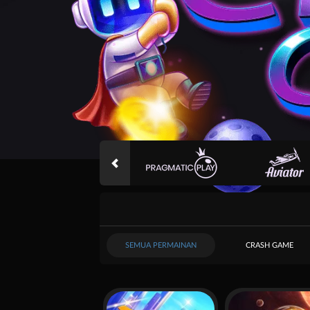
SEMUA PERMAINAN
CRASH GAME