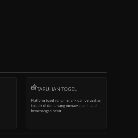
O
TARUHAN TOGEL
Platform togel yang menarik dari perusahan
terbaik di dunia yang menawarkan hadiah
kemenangan besar