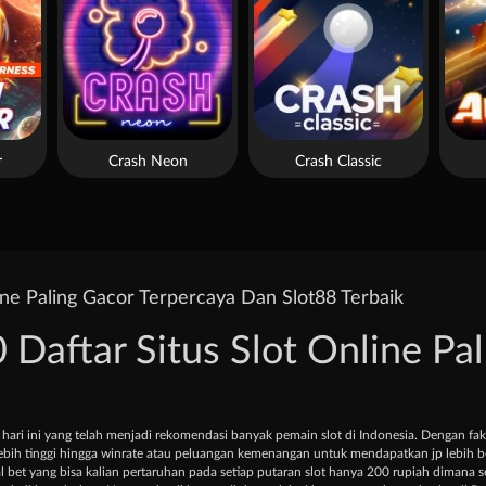
r
Crash Neon
Crash Classic
e Paling Gacor Terpercaya Dan Slot88 Terbaik
tar Situs Slot Online Pal
24 hari ini yang telah menjadi rekomendasi banyak pemain slot di Indonesia. Dengan
g lebih tinggi hingga winrate atau peluangan kemenangan untuk mendapatkan jp lebih 
 bet yang bisa kalian pertaruhan pada setiap putaran slot hanya 200 rupiah dimana 