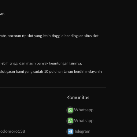
ay.
e, bocoran rtp slot yang lebih tinggi dibandingkan situs slot
 lebih tinggi dan masih banyak keuntungan lainnya.
s slot gacor kami yang sudah 10 puluhan tahun berdiri melayanin
Komunitas
Whatsapp
Whatsapp
apodomoro138
Telegram