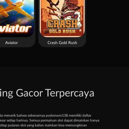
Aviator
Crash Gold Rush
ing Gacor Terpercaya
 fakta menarik bahwa sebenarnya podomoro138 memiliki daftar
besar setiap harinya. Semua permainan slot dapat dimainkan hanya
setiap putaran slot yang kalian mainkan bisa memungkinan