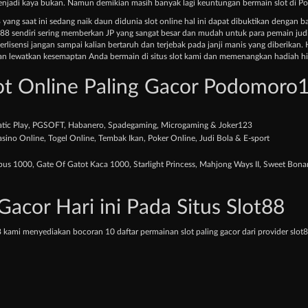
njadi kaya bukan. Namun demikian masih banyak lagi keuntungan bermain slot di Po
yang saat ini sedang naik daun didunia slot online hal ini dapat dibuktikan dengan
lot88 sendiri sering memberkan JP yang sangat besar dan mudah untuk para pemain judi 
erlisensi jangan sampai kalian bertaruh dan terjebak pada janji manis yang diberikan
ngan lewatkan kesemaptan Anda bermain di situs slot kami dan memenangkan hadiah hi
lot Online Paling Gacor Podomoro
atic Play, PGSOFT, Habanero, Spadegaming, Microgaming & Joker123
asino Online, Togel Online, Tembak Ikan, Poker Online, Judi Bola & E-sport
us 1000, Gate Of Gatot Kaca 1000, Starlight Princess, Mahjong Ways II, Sweet Bona
Gacor Hari ini Pada Situs Slot88
88 kami menyediakan bocoran 10 daftar permainan slot paling gacor dari provider slo