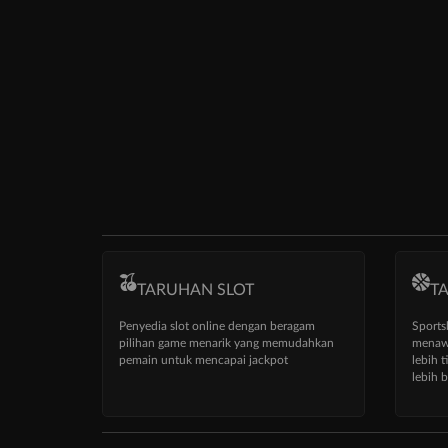
TARUHAN SLOT
T
Penyedia slot online dengan beragam
Sports
pilihan game menarik yang memudahkan
menawa
pemain untuk mencapai jackpot
lebih 
lebih 