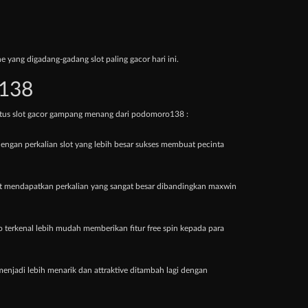
e yang digadang-gadang slot paling gacor hari ini.
o138
situs slot gacor gampang menang dari podomoro138 :
 dengan perkalian slot yang lebih besar sukses membuat pecinta
ot mendapatkan perkalian yang sangat besar dibandingkan maxwin
 terkenal lebih mudah memberikan fitur free spin kepada para
enjadi lebih menarik dan attraktive ditambah lagi dengan