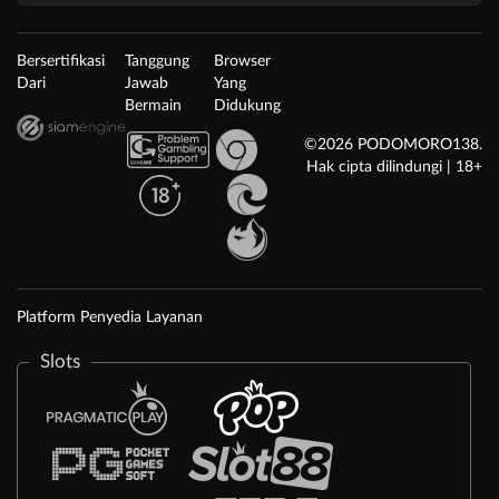
Bersertifikasi
Tanggung
Browser
Dari
Jawab
Yang
Bermain
Didukung
©2026 PODOMORO138.
Hak cipta dilindungi | 18+
Platform Penyedia Layanan
Slots