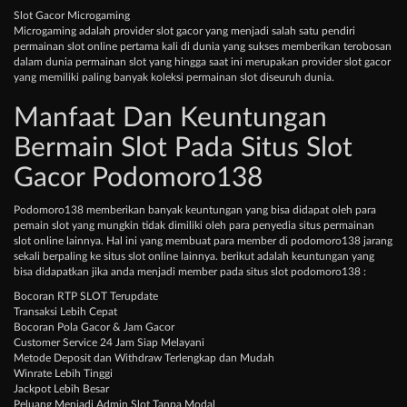
Slot Gacor Microgaming
Microgaming adalah provider slot gacor yang menjadi salah satu pendiri
permainan slot online pertama kali di dunia yang sukses memberikan terobosan
dalam dunia permainan slot yang hingga saat ini merupakan provider slot gacor
yang memiliki paling banyak koleksi permainan slot diseuruh dunia.
Manfaat Dan Keuntungan
Bermain Slot Pada Situs Slot
Gacor Podomoro138
Podomoro138 memberikan banyak keuntungan yang bisa didapat oleh para
pemain slot yang mungkin tidak dimiliki oleh para penyedia situs permainan
slot online lainnya. Hal ini yang membuat para member di podomoro138 jarang
sekali berpaling ke situs slot online lainnya. berikut adalah keuntungan yang
bisa didapatkan jika anda menjadi member pada situs slot podomoro138 :
Bocoran RTP SLOT Terupdate
Transaksi Lebih Cepat
Bocoran Pola Gacor & Jam Gacor
Customer Service 24 Jam Siap Melayani
Metode Deposit dan Withdraw Terlengkap dan Mudah
Winrate Lebih Tinggi
Jackpot Lebih Besar
Peluang Menjadi Admin Slot Tanpa Modal