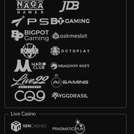
Live Casino