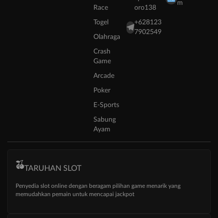
m
Race
oro138
Togel
+628123
7902549
Olahraga
Crash
Game
Arcade
Poker
E-Sports
Sabung
Ayam
TARUHAN SLOT
Penyedia slot online dengan beragam pilihan game menarik yang
memudahkan pemain untuk mencapai jackpot