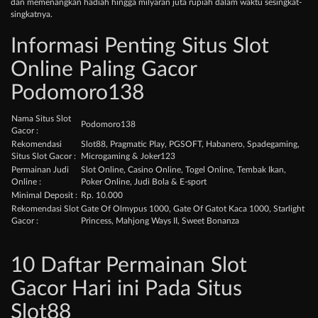
dan memenangkan hadiah hingga milyaran juta rupiah dalam waktu sesingkat-
singkatnya.
Informasi Penting Situs Slot
Online Paling Gacor
Podomoro138
Nama Situs Slot
Podomoro138
Gacor :
Rekomendasi
Slot88, Pragmatic Play, PGSOFT, Habanero, Spadegaming,
Situs Slot Gacor :
Microgaming & Joker123
Permainan Judi
Slot Online, Casino Online, Togel Online, Tembak Ikan,
Online :
Poker Online, Judi Bola & E-sport
Minimal Deposit :
Rp. 10.000
Rekomendasi Slot
Gate Of Olmypus 1000, Gate Of Gatot Kaca 1000, Starlight
Gacor :
Princess, Mahjong Ways II, Sweet Bonanza
10 Daftar Permainan Slot
Gacor Hari ini Pada Situs
Slot88