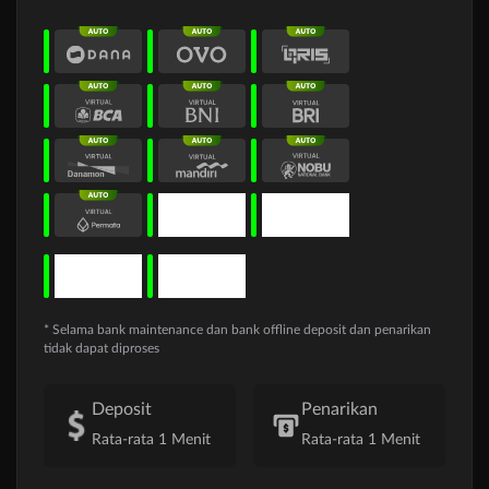
* Selama bank maintenance dan bank offline deposit dan penarikan
tidak dapat diproses
Deposit
Penarikan
Rata-rata 1 Menit
Rata-rata 1 Menit