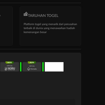
O
TARUHAN TOGEL
Platform togel yang menarik dari perusahan
terbaik di dunia yang menawarkan hadiah
kemenangan besar