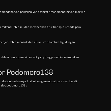
ot mendapatkan perkalian yang sangat besar dibandingkan maxwin
 terkenal lebih mudah memberikan fitur free spin kepada para
enjadi lebih menarik dan attraktive ditambah lagi dengan
n dalam dunia permainan slot yang hingga saat ini merupakan
cor Podomoro138
 slot online lainnya. Hal ini yang membuat para member di
us slot podomoro138 :