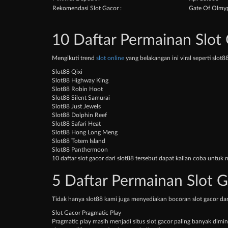
Rekomendasi Slot Gacor :
Gate Of Olmyp
10 Daftar Permainan Slot 
Mengikuti trend
slot online
yang belakangan ini viral seperti slot
Slot88 Qixi
Slot88 Highway King
Slot88 Robin Hoot
Slot88 Silent Samurai
Slot88 Just Jewels
Slot88 Dolphin Reef
Slot88 Safari Heat
Slot88 Hong Long Meng
Slot88 Totem Island
Slot88 Panthermoon
10 daftar slot gacor dari slot88 tersebut dapat kalian coba untuk
5 Daftar Permainan Slot G
Tidak hanya slot88 kami juga menyediakan bocoran slot gacor dar
Slot Gacor Pragmatic Play
Pragmatic play masih menjadi situs slot gacor paling banyak dimin