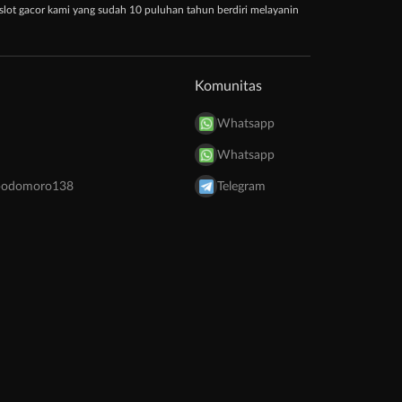
s slot gacor kami yang sudah 10 puluhan tahun berdiri melayanin
Komunitas
Whatsapp
Whatsapp
apodomoro138
Telegram